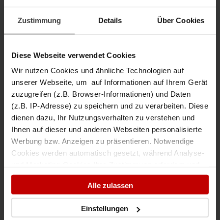
Zustimmung
Details
Über Cookies
Diese Webseite verwendet Cookies
Wir nutzen Cookies und ähnliche Technologien auf
unserer Webseite, um auf Informationen auf Ihrem Gerät
zuzugreifen (z.B. Browser-Informationen) und Daten
(z.B. IP-Adresse) zu speichern und zu verarbeiten. Diese
dienen dazu, Ihr Nutzungsverhalten zu verstehen und
Ihnen auf dieser und anderen Webseiten personalisierte
Werbung bzw. Anzeigen zu präsentieren. Notwendige
Cookies werden automatisch gesetzt, während Analyse-
Pflichtfeld
*
Ich habe die
Datenschutzerklärung
zur Kenntnis genommen.
und Marketing-Cookies Ihre Zustimmung erfordern und
auch außerhalb der EU/EWR, z.B. in den USA,
Alle zulassen
Jetzt absenden
verarbeitet werden, wo Ihre Daten nicht mit den gleichen
Datenschutzstandards geschützt sind wie in der EU.
Einstellungen
Ihre Einwilligung erteilen Sie mit "Alle zulassen" oder