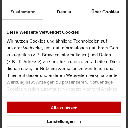
Zustimmung
Details
Über Cookies
Diese Webseite verwendet Cookies
Wir nutzen Cookies und ähnliche Technologien auf
unserer Webseite, um auf Informationen auf Ihrem Gerät
zuzugreifen (z.B. Browser-Informationen) und Daten
(z.B. IP-Adresse) zu speichern und zu verarbeiten. Diese
dienen dazu, Ihr Nutzungsverhalten zu verstehen und
Ihnen auf dieser und anderen Webseiten personalisierte
Werbung bzw. Anzeigen zu präsentieren. Notwendige
Cookies werden automatisch gesetzt, während Analyse-
Pflichtfeld
*
Ich habe die
Datenschutzerklärung
zur Kenntnis genommen.
und Marketing-Cookies Ihre Zustimmung erfordern und
auch außerhalb der EU/EWR, z.B. in den USA,
Alle zulassen
Jetzt absenden
verarbeitet werden, wo Ihre Daten nicht mit den gleichen
Datenschutzstandards geschützt sind wie in der EU.
Einstellungen
Ihre Einwilligung erteilen Sie mit "Alle zulassen" oder