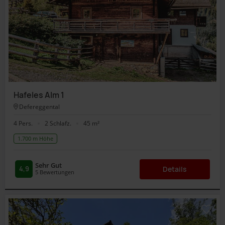
Hafeles Alm 1
Defereggental
4 Pers.
2 Schlafz.
45 m²
1.700 m Höhe
Sehr Gut
4,9
Details
5
Bewertungen