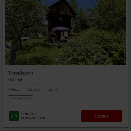
Troadkastn
Murtal
4 Pers.
1 Schlafz.
32 m²
1.000 m Höhe
Sehr Gut
4,9
Details
14
Bewertungen