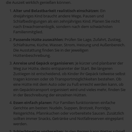
die Auszeit wirklich genießen können.
Gruppenreise
53
87
Alter und Belastbarkeit realistisch einschätzen:
Ein
35
dreijähriges Kind braucht andere Wege, Pausen und
Skifahren
Schlafbedingungen als ein zehnjähriges Kind. Planen Sie nicht
nach Erwachsenenlogik, sondern nach dem schwächsten
61
TV
Familienmitglied.
Passende Hütte auswählen:
Prüfen Sie Lage, Zufahrt, Zustieg,
35
Schlafräume, Küche, Wasser, Strom, Heizung und Außenbereich.
Lage
Die Ausstattung finden Sie in der jeweiligen
Hüttenbeschreibung.
Anreise und Gepäck organisieren:
Je kürzer und planbarer der
Weg zur Hütte, desto entspannter der Start. Bei längeren
Zustiegen ist entscheidend, ob Kinder ihr Gepäck teilweise selbst
Objektname
tragen können oder ob Transportmöglichkeiten bestehen. Ob
eine Hütte mit dem Auto oder zu Fuß erreicht werden kann, ob
oder
ein Gepäcktransport organisiert wird und vieles mehr, finden Sie
in der Beschreibung der einzelnen Hütten.
Nr.
Essen einfach planen:
Für Familien funktionieren einfache
Gerichte am besten: Nudeln, Suppen, Brotzeit, Porridge,
Reisgerichte, Pfannkuchen oder vorbereitete Saucen. Zusätzlich
eingeben
sollten immer Snacks, Getränke und Notfallreserven eingeplant
werden.
Schlechtwetter vorbereiten:
In den Bergen kann Wetter schnell