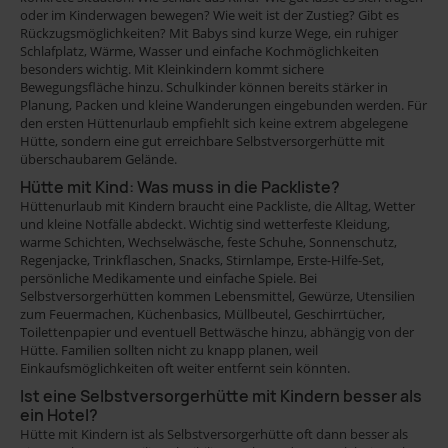
oder im Kinderwagen bewegen? Wie weit ist der Zustieg? Gibt es
Rückzugsmöglichkeiten? Mit Babys sind kurze Wege, ein ruhiger
Schlafplatz, Wärme, Wasser und einfache Kochmöglichkeiten
besonders wichtig. Mit Kleinkindern kommt sichere
Bewegungsfläche hinzu. Schulkinder können bereits stärker in
Planung, Packen und kleine Wanderungen eingebunden werden. Für
den ersten Hüttenurlaub empfiehlt sich keine extrem abgelegene
Hütte, sondern eine gut erreichbare Selbstversorgerhütte mit
überschaubarem Gelände.
Hütte mit Kind: Was muss in die Packliste?
Hüttenurlaub mit Kindern braucht eine Packliste, die Alltag, Wetter
und kleine Notfälle abdeckt. Wichtig sind wetterfeste Kleidung,
warme Schichten, Wechselwäsche, feste Schuhe, Sonnenschutz,
Regenjacke, Trinkflaschen, Snacks, Stirnlampe, Erste-Hilfe-Set,
persönliche Medikamente und einfache Spiele. Bei
Selbstversorgerhütten kommen Lebensmittel, Gewürze, Utensilien
zum Feuermachen, Küchenbasics, Müllbeutel, Geschirrtücher,
Toilettenpapier und eventuell Bettwäsche hinzu, abhängig von der
Hütte. Familien sollten nicht zu knapp planen, weil
Einkaufsmöglichkeiten oft weiter entfernt sein könnten.
Ist eine Selbstversorgerhütte mit Kindern besser als
ein Hotel?
Hütte mit Kindern ist als Selbstversorgerhütte oft dann besser als