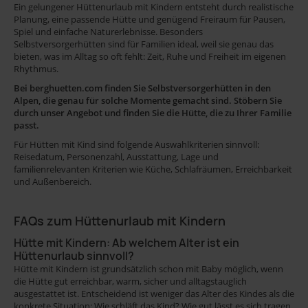
Ein gelungener Hüttenurlaub mit Kindern entsteht durch realistische
Planung, eine passende Hütte und genügend Freiraum für Pausen,
Spiel und einfache Naturerlebnisse. Besonders
Selbstversorgerhütten sind für Familien ideal, weil sie genau das
bieten, was im Alltag so oft fehlt: Zeit, Ruhe und Freiheit im eigenen
Rhythmus.
Bei berghuetten.com finden Sie Selbstversorgerhütten in den
Alpen, die genau für solche Momente gemacht sind. Stöbern Sie
durch unser Angebot und finden Sie die Hütte, die zu Ihrer Familie
passt.
Für Hütten mit Kind sind folgende Auswahlkriterien sinnvoll:
Reisedatum, Personenzahl, Ausstattung, Lage und
familienrelevanten Kriterien wie Küche, Schlafräumen, Erreichbarkeit
und Außenbereich.
FAQs zum Hüttenurlaub mit Kindern
Hütte mit Kindern: Ab welchem Alter ist ein
Hüttenurlaub sinnvoll?
Hütte mit Kindern ist grundsätzlich schon mit Baby möglich, wenn
die Hütte gut erreichbar, warm, sicher und alltagstauglich
ausgestattet ist. Entscheidend ist weniger das Alter des Kindes als die
konkrete Situation: Wie schläft das Kind? Wie gut lässt es sich tragen