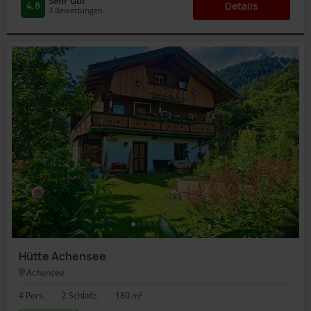
Sehr Gut
4,8
Details
3
Bewertungen
Hütte Achensee
Achensee
4 Pers.
2 Schlafz.
180 m²