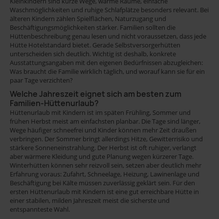
Kleinkindern sind kurze Wege, warme Räume, einfache
Waschmöglichkeiten und ruhige Schlafplätze besonders relevant. Bei
älteren Kindern zählen Spielflächen, Naturzugang und
Beschäftigungsmöglichkeiten stärker. Familien sollten die
Hüttenbeschreibung genau lesen und nicht voraussetzen, dass jede
Hütte Hotelstandard bietet. Gerade Selbstversorgerhütten
unterscheiden sich deutlich. Wichtig ist deshalb, konkrete
Ausstattungsangaben mit den eigenen Bedürfnissen abzugleichen:
Was braucht die Familie wirklich täglich, und worauf kann sie für ein
paar Tage verzichten?
Welche Jahreszeit eignet sich am besten zum
Familien-Hüttenurlaub?
Hüttenurlaub mit Kindern ist im späten Frühling, Sommer und
frühen Herbst meist am einfachsten planbar. Die Tage sind länger,
Wege häufiger schneefrei und Kinder können mehr Zeit draußen
verbringen. Der Sommer bringt allerdings Hitze, Gewitterrisiko und
stärkere Sonneneinstrahlung. Der Herbst ist oft ruhiger, verlangt
aber wärmere Kleidung und gute Planung wegen kürzerer Tage.
Winterhütten können sehr reizvoll sein, setzen aber deutlich mehr
Erfahrung voraus: Zufahrt, Schneelage, Heizung, Lawinenlage und
Beschäftigung bei Kälte müssen zuverlässig geklärt sein. Für den
ersten Hüttenurlaub mit Kindern ist eine gut erreichbare Hütte in
einer stabilen, milden Jahreszeit meist die sicherste und
entspannteste Wahl.