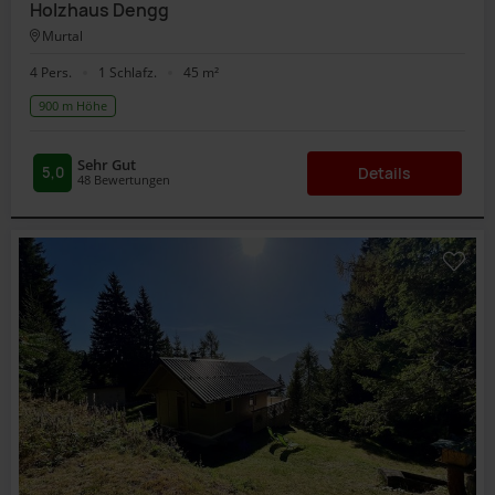
Holzhaus Dengg
Murtal
4 Pers.
1 Schlafz.
45 m²
900 m Höhe
Sehr Gut
5,0
Details
48
Bewertungen