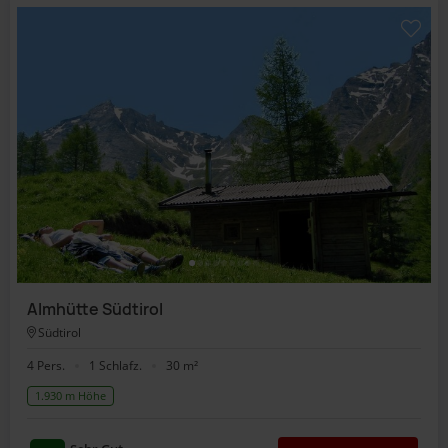
Almhütte Südtirol
Südtirol
4 Pers.
1 Schlafz.
30 m²
1.930 m Höhe