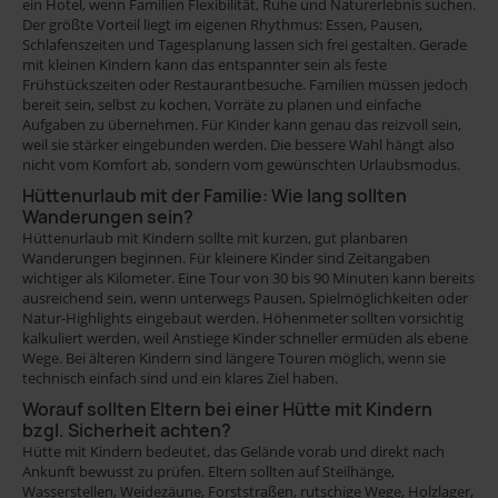
ein Hotel, wenn Familien Flexibilität, Ruhe und Naturerlebnis suchen.
Der größte Vorteil liegt im eigenen Rhythmus: Essen, Pausen,
Schlafenszeiten und Tagesplanung lassen sich frei gestalten. Gerade
mit kleinen Kindern kann das entspannter sein als feste
Frühstückszeiten oder Restaurantbesuche. Familien müssen jedoch
bereit sein, selbst zu kochen, Vorräte zu planen und einfache
Aufgaben zu übernehmen. Für Kinder kann genau das reizvoll sein,
weil sie stärker eingebunden werden. Die bessere Wahl hängt also
nicht vom Komfort ab, sondern vom gewünschten Urlaubsmodus.
Hüttenurlaub mit der Familie: Wie lang sollten
Wanderungen sein?
Hüttenurlaub mit Kindern sollte mit kurzen, gut planbaren
Wanderungen beginnen. Für kleinere Kinder sind Zeitangaben
wichtiger als Kilometer. Eine Tour von 30 bis 90 Minuten kann bereits
ausreichend sein, wenn unterwegs Pausen, Spielmöglichkeiten oder
Natur-Highlights eingebaut werden. Höhenmeter sollten vorsichtig
kalkuliert werden, weil Anstiege Kinder schneller ermüden als ebene
Wege. Bei älteren Kindern sind längere Touren möglich, wenn sie
technisch einfach sind und ein klares Ziel haben.
Worauf sollten Eltern bei einer Hütte mit Kindern
bzgl. Sicherheit achten?
Hütte mit Kindern bedeutet, das Gelände vorab und direkt nach
Ankunft bewusst zu prüfen. Eltern sollten auf Steilhänge,
Wasserstellen, Weidezäune, Forststraßen, rutschige Wege, Holzlager,