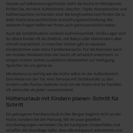
Gerade auf Selbstversorgerhütten steht die Küche im Mittelpunkt.
38
Prüfen Sie, ob Herd, Kühlschrank, Geschirr, Töpfe, Wasserkocher und
Hund
Kaffeemaschine vorhanden sind. Bei berghuetten.com finden Sie zu
jeder Hütte eine ausführliche Ausstattungsbeschreibung. Bei
erlaubt
Sauna
weiteren Fragen helfen wir Ihnen auch gerne persönlich weiter.
58
Auch die Schlafsituation verdient Aufmerksamkeit. Große Lager sind
17
für ältere Kinder oft ein Erlebnis, mit Babys oder Kleinkindern aber
WLAN
schnell unpraktisch. In manchen Hütten gibt es separate
Kinderzimmer oder extra Familienbereiche. Für die Kleinsten kann
45
Kachelofen
ein mobiles Reisebettchen die Nacht oft erheblich erleichtern. In
einigen Hütten stehen zusätzliche Gitterbetten zur Verfügung.
24
Sprechen Sie uns gerne an.
Holzofen
Mindestens so wichtig wie die Hütte selbst ist der Außenbereich.
5
Eine Wiese vor der Tür, eine Terrasse mit Sichtkontakt zu den
Panoramablick
Kindern oder flaches Gelände rund um die Hütte sind für Familien
oft wertvoller als jeder Luxusstandard.
63
mit
Hüttenurlaub mit Kindern planen: Schritt für
Schritt
Auto
für
Ein gelungener Familienurlaub in den Bergen beginnt nicht an der
erreichbar
Hütte, sondern bei der Planung. Mit ein paar gezielten
Paare
Familienurlaub
Vorüberlegungen vermeiden Sie die häufigsten Stolperfallen und
74
schaffen die Grundlage dafür, dass alle entspannt ankommen und
geeignet