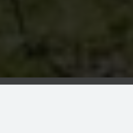
Almhütte oder Ferienhütte in den Alpen gesucht?
Wenn Sie Ihren nächsten Urlaub in den Alpen planen und die
unberührte Natur hautnah erleben möchten, ist eine Hütte in den
Bergen die perfekte Wahl für Sie. Egal, ob Sie nach einer
idyllischen
Berghütte
, einer
rustikalen Alpenhütte
oder
gemütlichen Skihütte
,
einer
geräumigen Ferienhütte
oder einem
luxuriösen Wellnesschalet
mit Sauna
suchen – bei uns finden Sie genau die richtige Hütte für Ihren
Familienurlaub, einen romantischen Urlaub zu zweit oder einen