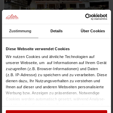
Zustimmung
Details
Über Cookies
Kundler Klamm Hütte
Wildschönau
55 Pers.
18 Schlafz.
Diese Webseite verwendet Cookies
780 m Höhe
Wir nutzen Cookies und ähnliche Technologien auf
unserer Webseite, um auf Informationen auf Ihrem Gerät
Sehr Gut
zuzugreifen (z.B. Browser-Informationen) und Daten
4,8
Details
18
Bewertungen
(z.B. IP-Adresse) zu speichern und zu verarbeiten. Diese
dienen dazu, Ihr Nutzungsverhalten zu verstehen und
Ihnen auf dieser und anderen Webseiten personalisierte
Werbung bzw. Anzeigen zu präsentieren. Notwendige
Cookies werden automatisch gesetzt, während Analyse-
und Marketing-Cookies Ihre Zustimmung erfordern und
auch außerhalb der EU/EWR, z.B. in den USA,