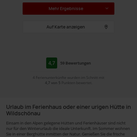
Mehr Ergebnisse
2
Kachelofen
2
Holzofen
Auf Karte anzeigen
0
Panoramablick
3
mit
4,7
59 Bewertungen
Auto
für
4 Ferienunterkünfte wurden im Schnitt mit
erreichbar
Paare
4,7 von 5
Punkten bewertet.
Familienurlaub
4
geeignet
Gruppenreise
1
1
Urlaub im Ferienhaus oder einer urigen Hütte in
3
Wildschönau
Skifahren
Einsam in den Alpen gelegene Hütten und Ferienhäuser sind nicht
4
TV
nur für den Winterurlaub die ideale Unterkunft. Im Sommer wohnen
Sie in einer Berghütte inmitten der Natur. Genießen Sie die frische