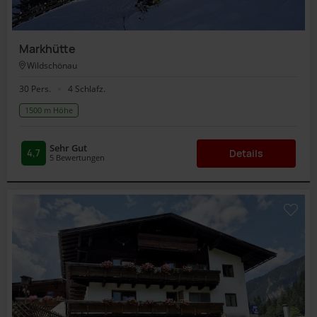
Markhütte
Wildschönau
30 Pers.
4 Schlafz.
1500 m Höhe
Sehr Gut
4,7
Details
5
Bewertungen