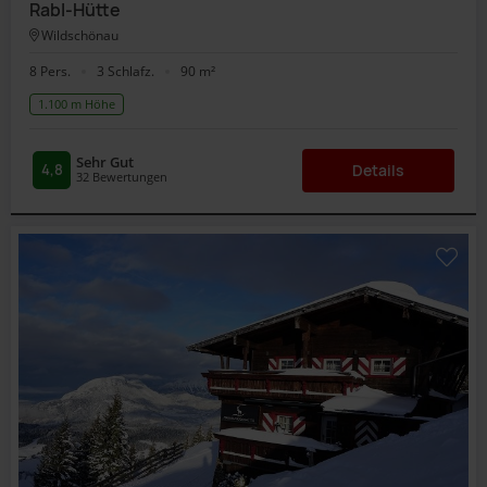
Rabl-Hütte
Wildschönau
8 Pers.
3 Schlafz.
90 m²
1.100 m Höhe
Sehr Gut
4,8
Details
32
Bewertungen