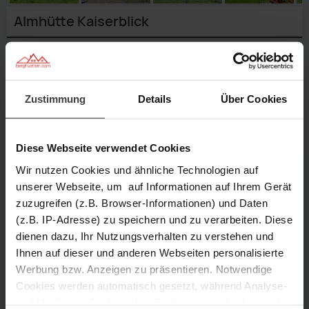
Almhütte Kaiserblick
Geben Sie einen
Reisezeitraum
an,
um genaue Preise zu sehen.
Verfügbarkeit prüfen
Zustimmung
Details
Über Cookies
Anfragen
Merken
Diese Webseite verwendet Cookies
Wir nutzen Cookies und ähnliche Technologien auf
unserer Webseite, um auf Informationen auf Ihrem Gerät
6 Personen
2 Schlafzimmer
zuzugreifen (z.B. Browser-Informationen) und Daten
(z.B. IP-Adresse) zu speichern und zu verarbeiten. Diese
Weg
dienen dazu, Ihr Nutzungsverhalten zu verstehen und
60 m² Größe
900 m Höhe
zur
Raum
1/21
Aussenansicht
Raum
Ihnen auf dieser und anderen Webseiten personalisierte
2/21
Hütte
3/21
Aussenansicht
mit
4/21
Garten
Raum
mit
5/21
Aussenansicht
Werbung bzw. Anzeigen zu präsentieren. Notwendige
6/21
Essbereich
Doppelbett
Beschreibung
7/21
Stube
mit
Doppelbett
8/21
Stube
9/21
Stube
und
Cookies werden automatisch gesetzt, während Analyse-
10/21
Doppelbett
und
11/21
Treppe
12/21
Einzelbetten
separates
13/21
Einzelbetten
separates
und Marketing-Cookies Ihre Zustimmung erfordern und
Ausstattung
14/21
Treppe
15/21
WC
Lagerfeuerstelle