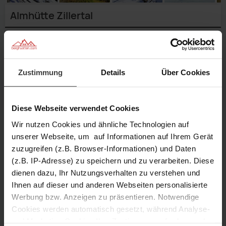
Almhütte Zillertal
Geben Sie einen
Reisezeitraum
an,
um genaue Preise zu sehen.
Verfügbarkeit prüfen
Zustimmung
Details
Über Cookies
Anfragen
Merken
Diese Webseite verwendet Cookies
Wir nutzen Cookies und ähnliche Technologien auf
unserer Webseite, um auf Informationen auf Ihrem Gerät
6 Personen
3 Schlafzimmer
zuzugreifen (z.B. Browser-Informationen) und Daten
(z.B. IP-Adresse) zu speichern und zu verarbeiten. Diese
dienen dazu, Ihr Nutzungsverhalten zu verstehen und
65 m² Größe
1.700 m Höhe
Aussenansicht
Aussenansicht
Stube
1/23
Winter
Stube
Ihnen auf dieser und anderen Webseiten personalisierte
2/23
Sommer
Stube
3/23
Talblick
/
4/23
Talblick
/
5/23
Aussenansicht
/
Werbung bzw. Anzeigen zu präsentieren. Notwendige
6/23
Wohnzimmer
Beschreibung
7/23
Wohnzimmer
8/23
Wohnzimmer
9/23
Küche
Cookies werden automatisch gesetzt, während Analyse-
10/23
Küche
11/23
Küche
12/23
Schlafzimmer
13/23
Schlafzimmer
und Marketing-Cookies Ihre Zustimmung erfordern und
Ausstattung
14/23
Schlafzimmer
15/23
Dusche