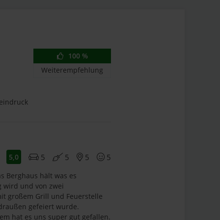
100
%
Weiterempfehlung
eindruck
5
5
5
5
5,0
s Berghaus hält was es
ng wird und von zwei
it großem Grill und Feuerstelle
draußen gefeiert wurde.
em hat es uns super gut gefallen.