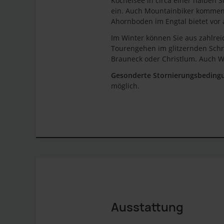
Kochelsee in circa einer halben
ein. Auch Mountainbiker kommen 
Ahornboden im Engtal bietet vor
Im Winter können Sie aus zahlrei
Tourengehen im glitzernden Schne
Brauneck oder Christlum. Auch W
Gesonderte Stornierungsbeding
möglich.
Ausstattung