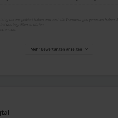
urtstag bei uns gefeiert haben und auch die Wanderungen genossen haben. Es
 bei uns begrüßen zu dürfen.
uetten.com
Mehr Bewertungen anzeigen
tal