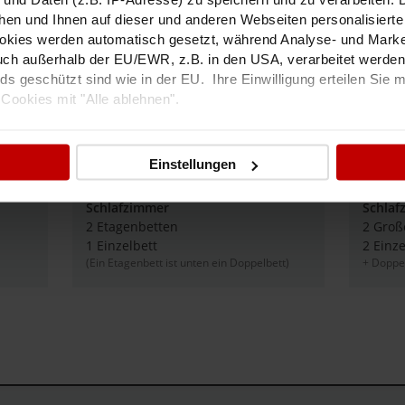
Kühlschrank
Wasserkocher
n
hen und Ihnen auf dieser und anderen Webseiten personalisiert
Kaffeemaschine
Tisch (14 Pers.)
okies werden automatisch gesetzt, während Analyse- und Marke
ch außerhalb der EU/EWR, z.B. in den USA, verarbeitet werden,
2 x Dusche / WC / Waschbecken
2 Duschen / WC / Was
s geschützt sind wie in der EU. Ihre Einwilligung erteilen Sie m
Schlafzimmer
Schlaf
Cookies mit "Alle ablehnen".
1 Großes Doppelbett
4 Einz
als Bett
Biertischgarnitur
2 Einzelbetten
Sitzgelegenheit
tails zu unseren Partnern finden Sie in unserer
Datenschutzerk
Feuerstelle
Liegewiese
Grill
Gartenmöbel
Einstellungen
Wandern
Tourenski
Schlafzimmer
Schlaf
Winterwandern
2 Etagenbetten
2 Groß
1 Einzelbett
2 Einz
(Ein Etagenbett ist unten ein Doppelbett)
+ Doppe