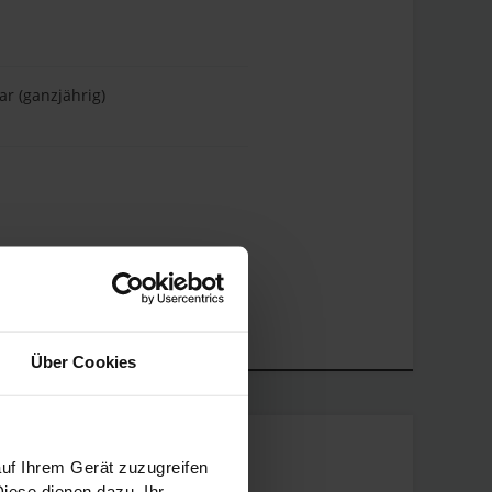
r (ganzjährig)
esamte Ausstattung anzeigen
alle Personen
Über Cookies
uf Ihrem Gerät zuzugreifen
iese dienen dazu, Ihr