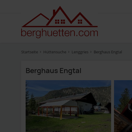
Startseite
Hüttensuche
Lenggries
Berghaus Engtal
Berghaus Engtal
Fotos
Ausstattung
Bewertung
Lage
Verfügbarkeit prüfen