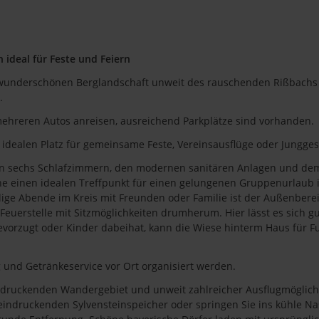
ideal für Feste und Feiern
r wunderschönen Berglandschaft unweit des rauschenden Rißbachs
e.
mehreren Autos anreisen, ausreichend Parkplätze sind vorhanden.
idealen Platz für gemeinsame Feste, Vereinsausflüge oder Jungge
nen sechs Schlafzimmern, den modernen sanitären Anlagen und de
e einen idealen Treffpunkt für einen gelungenen Gruppenurlaub 
lige Abende im Kreis mit Freunden oder Familie ist der Außenbere
euerstelle mit Sitzmöglichkeiten drumherum. Hier lässt es sich gu
evorzugt oder Kinder dabeihat, kann die Wiese hinterm Haus für 
 und Getränkeservice vor Ort organisiert werden.
indruckenden Wandergebiet und unweit zahlreicher Ausflugmöglichk
eeindruckenden Sylvensteinspeicher oder springen Sie ins kühle N