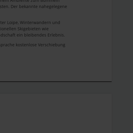
glichem Ambiente zum Bummeln
osten. Der bekannte nahegelegene
rter Loipe, Winterwandern und
ionellen Skigebieten wie
schaft ein bleibendes Erlebnis.
sprache kostenlose Verschiebung