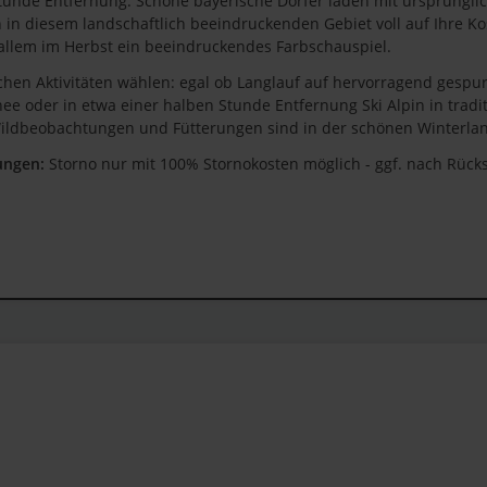
 Stunde Entfernung. Schöne bayerische Dörfer laden mit ursprün
in diesem landschaftlich beeindruckenden Gebiet voll auf Ihre K
 allem im Herbst ein beeindruckendes Farbschauspiel.
chen Aktivitäten wählen: egal ob Langlauf auf hervorragend gespu
e oder in etwa einer halben Stunde Entfernung Ski Alpin in tradit
ildbeobachtungen und Fütterungen sind in der schönen Winterland
ungen:
Storno nur mit 100% Stornokosten möglich - ggf. nach Rück