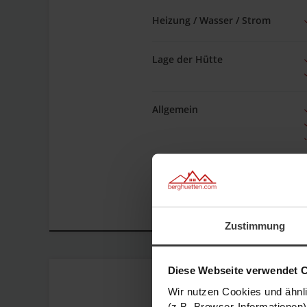
Heizung / Wasser / Strom
Lage der Hütte
Allgemein
Haustiere
Stube / Wohnzimmer
Zustimmung
Wohnküche
Diese Webseite verwendet 
Wir nutzen Cookies und ähnl
(z.B. Browser-Informationen)