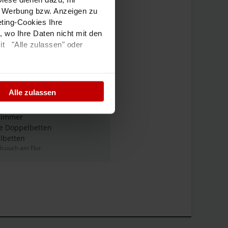
e Werbung bzw. Anzeigen zu
ting-Cookies Ihre
 wo Ihre Daten nicht mit den
chbecken
it "Alle zulassen" oder
zimmer
elbetten
enlager
lärung
und dem
Alle zulassen
zimmer
e Doppelbetten
elbetten
lcouch am Flur