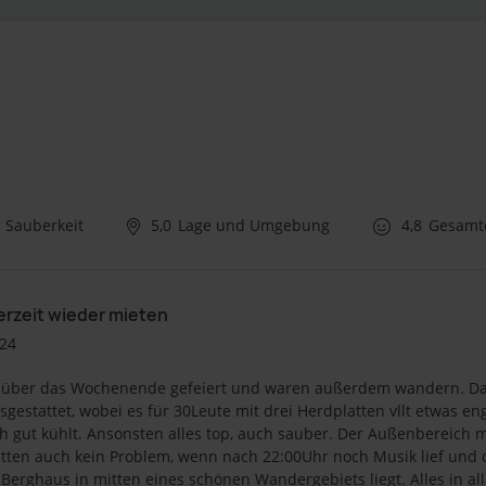
Sauberkeit
5,0
Lage und Umgebung
4,8
Gesamt
erzeit wieder mieten
024
g über das Wochenende gefeiert und waren außerdem wandern. Da
usgestattet, wobei es für 30Leute mit drei Herdplatten vllt etwas e
h gut kühlt. Ansonsten alles top, auch sauber. Der Außenbereich m
atten auch kein Problem, wenn nach 22:00Uhr noch Musik lief und 
erghaus in mitten eines schönen Wandergebiets liegt. Alles in all