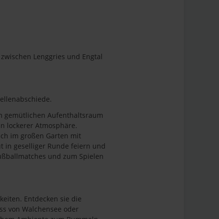
 zwischen Lenggries und Engtal
sellenabschiede.
m gemütlichen Aufenthaltsraum
in lockerer Atmosphäre.
ich im großen Garten mit
t in geselliger Runde feiern und
Fußballmatches und zum Spielen
eiten. Entdecken sie die
ass von Walchensee oder