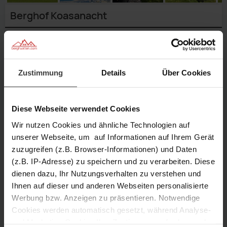
Berghof Koasanacht
Geben Sie einen
Reisezeitraum
an,
um genaue Preise zu sehen.
Verfügbarkeit prüfen
Zustimmung
Details
Über Cookies
Anfragen
Merken
Diese Webseite verwendet Cookies
Wir nutzen Cookies und ähnliche Technologien auf
unserer Webseite, um auf Informationen auf Ihrem Gerät
10 Personen
4 Schlafzimmer
zuzugreifen (z.B. Browser-Informationen) und Daten
Grüne
Wiesen
(z.B. IP-Adresse) zu speichern und zu verarbeiten. Diese
Ausblick
um
Terrasse
dienen dazu, Ihr Nutzungsverhalten zu verstehen und
140 m² Größe
950 m Höhe
im
das
mit
Eckbank
1/38
Außenansicht
Wohnstube
Ihnen auf dieser und anderen Webseiten personalisierte
2/38
Winter
schöne
3/38
Aussicht
in
4/38
Sonnenplatz
mit
Gemütliche
5/38
Haus
Großzügiger
Küche
Flachbild
Werbung bzw. Anzeigen zu präsentieren. Notwendige
6/38
Wohnstube
der
Beschreibung
7/38
Eckcouch
Große
Couch
8/38
Tisch
mit
TV
9/38
Wohnstube
Moderne
Cookies werden automatisch gesetzt, während Analyse-
10/38
Wohnküche
im
Bad
11/38
Sitzmöglichkeit
im
12/38
Ausstattung
Geräumiger
13/38
Wohnzimmer
mit
und Marketing-Cookies Ihre Zustimmung erfordern und
Ausstattung
14/38
Wohnzimmer
zusätzliche
15/38
Flur