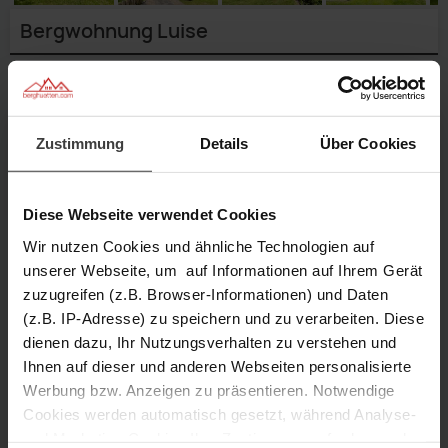
Bergwohnung Luise
Geben Sie einen
Reisezeitraum
an,
um genaue Preise zu sehen.
Verfügbarkeit prüfen
Zustimmung
Details
Über Cookies
Anfragen
Merken
Diese Webseite verwendet Cookies
Wir nutzen Cookies und ähnliche Technologien auf
unserer Webseite, um auf Informationen auf Ihrem Gerät
6 Personen
3 Schlafzimmer
zuzugreifen (z.B. Browser-Informationen) und Daten
(z.B. IP-Adresse) zu speichern und zu verarbeiten. Diese
dienen dazu, Ihr Nutzungsverhalten zu verstehen und
100 m² Größe
950 m Höhe
gemütliche
1/17
Aussenansicht
Wohnstube
Ihnen auf dieser und anderen Webseiten personalisierte
2/17
Aussenansicht
3/17
Aussenansicht
gemütliche
4/17
Garten
mit
5/17
Aussenansicht
Werbung bzw. Anzeigen zu präsentieren. Notwendige
6/17
Wohnstube
Beschreibung
7/17
Kachelofen
8/17
Wohnküche
9/17
Flur
Cookies werden automatisch gesetzt, während Analyse-
10/17
Schlafzimmer
11/17
Schlafzimmer
12/17
Bad
13/17
Bad
und Marketing-Cookies Ihre Zustimmung erfordern und
Ausstattung
14/17
Aussenansicht
15/17
Aussenansicht