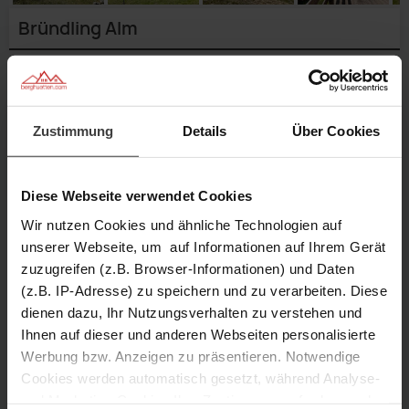
Bründling Alm
Geben Sie einen
Reisezeitraum
an,
um genaue Preise zu sehen.
Verfügbarkeit prüfen
Zustimmung
Details
Über Cookies
Anfragen
Merken
Diese Webseite verwendet Cookies
Wir nutzen Cookies und ähnliche Technologien auf
unserer Webseite, um auf Informationen auf Ihrem Gerät
10 Personen
3 Schlafzimmer
zuzugreifen (z.B. Browser-Informationen) und Daten
(z.B. IP-Adresse) zu speichern und zu verarbeiten. Diese
dienen dazu, Ihr Nutzungsverhalten zu verstehen und
60 m² Größe
1.067 m Höhe
1/28
Außenansicht
Ihnen auf dieser und anderen Webseiten personalisierte
2/28
Außenansicht
3/28
Rundumsicht
Wohnküche
4/28
Terrasse
5/28
Außenansicht
Werbung bzw. Anzeigen zu präsentieren. Notwendige
6/28
Außenansicht
mit
Schlafzimmer
Beschreibung
7/28
Wohnstube
Schlafzimmer
8/28
Sitzbank
Schlafzimmer
9/28
Eckbank
mit
Schlafzimmer
Cookies werden automatisch gesetzt, während Analyse-
10/28
Wohnküche
mit
11/28
Holzofen
mit
Dusche,
12/28
Doppelbett
mit
Vorratsraum
13/28
Doppelbett
Matratzenlager
und Marketing-Cookies Ihre Zustimmung erfordern und
Ausstattung
14/28
Stockbett
WC,
15/28
Stockbett
mit