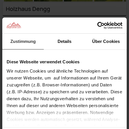
Holzhaus Dengg
Geben Sie einen
Reisezeitraum
an,
um genaue Preise zu sehen.
Verfügbarkeit prüfen
Zustimmung
Details
Über Cookies
Anfragen
Merken
Diese Webseite verwendet Cookies
Wir nutzen Cookies und ähnliche Technologien auf
unserer Webseite, um auf Informationen auf Ihrem Gerät
4 Personen
1 Schlafzimmer
zuzugreifen (z.B. Browser-Informationen) und Daten
Blick
Außenansicht
(z.B. IP-Adresse) zu speichern und zu verarbeiten. Diese
aus
mit
Wohnküche
dienen dazu, Ihr Nutzungsverhalten zu verstehen und
45 m² Größe
900 m Höhe
der
Sitzecke
Küche
mit
1/23
Außenansicht
Küche
Ihnen auf dieser und anderen Webseiten personalisierte
2/23
Außenansicht
und
3/23
Garten
mit
Elektroherd
4/23
Außenansicht
zum
Wohnbereich
5/23
Feuerkorb
Schlafzimmer
Werbung bzw. Anzeigen zu präsentieren. Notwendige
6/23
Eckbank
und
Schlafzimmer
Sitzecke
Beschreibung
7/23
Wohnbereich
mit
Schlafzimmer
8/23
Essbereich
im
Schlafzimmer
9/23
Holzofen
im
Badezimmer
im
Cookies werden automatisch gesetzt, während Analyse-
10/23
Sofa
im
11/23
Dachgeschoß
im
12/23
Dachgeschoß
mit
Garten
13/23
Dachgeschoß
und Marketing-Cookies Ihre Zustimmung erfordern und
Ausstattung
14/23
Dachgeschoß
15/23
Dusche
mit
Außenansicht