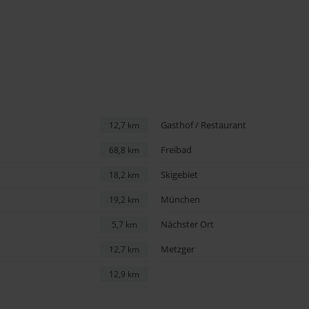
Gasthof / Restaurant
12,7 km
Freibad
68,8 km
Skigebiet
18,2 km
München
19,2 km
Nächster Ort
5,7 km
Metzger
12,7 km
12,9 km