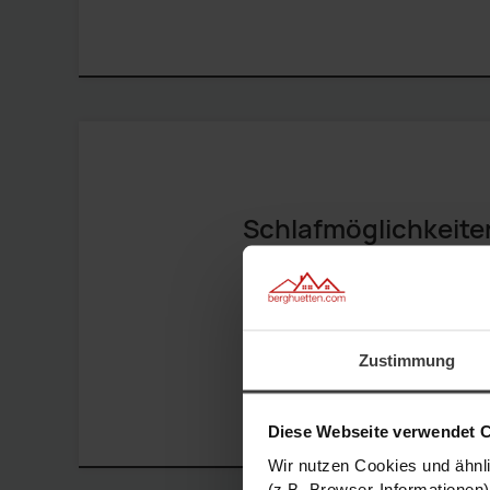
Haustiere
Stube / Wohnzimmer
Küche
Schlafmöglichkeite
Schlafzimmer
1 Großes Doppelbett
Bad / Sanitär
Zustimmung
Außenbereich
Diese Webseite verwendet 
Wir nutzen Cookies und ähnl
Freizeitmöglichkeiten
(z.B. Browser-Informationen)