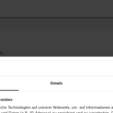
keine Haustiere erlaubt
Tisch (6 Pers.)
Couch / Sofa
Kachelofen
TV
Holzherd
4-Plattenherd
Elektro-Herd
Vollausgestattete Küc
n
Geschirrspüler
Mikrowelle
Kühlschrank mit Gefrierfach
Wasserkocher
Filter-Kaffeemaschine
Tisch (6 Pers.)
Schlafzimmer
1 Großes Doppelbett
1 x Dusche / Waschbecken
2 x WC / Waschbecken
Details
eingezäunter Garten
Sonnenschirm
Grill
Gartenmöbel
Cookies
iche Technologien auf unserer Webseite, um auf Informationen a
Skifahren
Wandern
 und Daten (z.B. IP-Adresse) zu speichern und zu verarbeiten. D