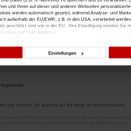
Klettern
Mountainbiken
hen und Ihnen auf dieser und anderen Webseiten personalisiert
Radfahren
Tourenski
okies werden automatisch gesetzt, während Analyse- und Marke
Langlauf
Baden
ch außerhalb der EU/EWR, z.B. in den USA, verarbeitet werden,
s geschützt sind wie in der EU. Ihre Einwilligung erteilen Sie m
Cookies mit "Alle ablehnen".
tails zu unseren Partnern finden Sie in unserer
Datenschutzerk
Einstellungen
Sauberkeit
5,0
Lage und Umgebung
5,0
Gesamt
Entspannen
am und bemüht. Die Aussicht auf die Berge ist atemberaubend.
tive Bewertung! Es freut uns sehr zu hören, dass Sie einen angenehmen Aufen
 an den Vermieter freut uns sehr. Herzliche Grüße, Ihr Berghuetten.com