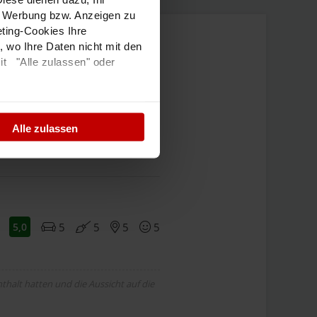
e Werbung bzw. Anzeigen zu
ting-Cookies Ihre
 wo Ihre Daten nicht mit den
it "Alle zulassen" oder
100
%
Weiterempfehlung
lärung
und dem
Alle zulassen
eindruck
5
5
5
5
5,0
thalt hatten und die Aussicht auf die