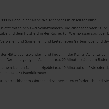
 1.000 m Höhe in der Nähe des Achensees in absoluter Ruhe.
nd bietet mit seinen zwei Schlafzimmern und einer separaten Stube 
tube und dem Holzherd in der Küche. Für Warmwasser sorgt der El
 Verweilen und Sonnen ein und bietet neben Gartenmöbel und div
 der Hütte aus loswandern und finden in der Region Achental seh
en. Der nahe gelegene Achensee (ca. 20 Minuten) lädt zum Baden 
einem kleinen Familienskigebiet (ca. 10 Min.) auf die Piste oder d
.) mit ca. 27 Pistenkilometern.
Auto erreichbar (im Winter sind Schneeketten erforderlich) und Si