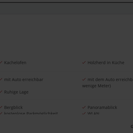
Kachelofen
Holzherd in Küche
mit Auto erreichbar
mit dem Auto erreichba
wenige Meter)
Ruhige Lage
Bergblick
Panoramablick
kostenlose Parkmöglichkeit
WLAN
Bettwäsche vorhanden
Handtücher vorhande
Feuerholz vorhanden
für Paare geeignet
G
Familienurlaub