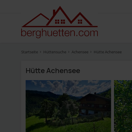
Startseite
Hüttensuche
Achensee
Hütte Achensee
Hütte Achensee
Fotos
Ausstattung
Bewertung
Lage
Reservieren