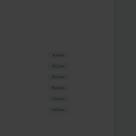
4,6 km
18,2 km
20,9 km
96,8 km
15,4 km
14,9 km