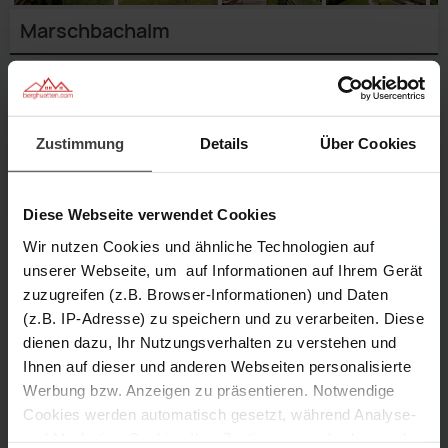
Marschbachalm
Geben Sie einen
Reisezeitraum
an,
um genaue Preise zu sehen.
Verfügbarkeit prüfen
Zustimmung
Details
Über Cookies
Anfragen
Merken
Diese Webseite verwendet Cookies
Wir nutzen Cookies und ähnliche Technologien auf
unserer Webseite, um auf Informationen auf Ihrem Gerät
10 Personen
3 Schlafzimmer
zuzugreifen (z.B. Browser-Informationen) und Daten
(z.B. IP-Adresse) zu speichern und zu verarbeiten. Diese
Wohnbereich
dienen dazu, Ihr Nutzungsverhalten zu verstehen und
80 m² Größe
1.210 m Höhe
Aussenansicht
Wohnbereich
Aussenansicht
Wohnbereich
Aussenansicht
mit
1/33
Marschbachalm
Aussenansicht
mit
Ihnen auf dieser und anderen Webseiten personalisierte
2/33
Marschbachalm
Aussenansicht
mit
3/33
Marschbachalm
moderner
4/33
Marschbachalm
moderner
5/33
Marschbachalm
moderner
Werbung bzw. Anzeigen zu präsentieren. Notwendige
6/33
Küche
Beschreibung
7/33
Küche
8/33
Küche
9/33
Essbereich
Cookies werden automatisch gesetzt, während Analyse-
10/33
Flur
11/33
Schlafzimmer
12/33
Schlafzimmer
13/33
Schlafzimmer
und Marketing-Cookies Ihre Zustimmung erfordern und
Ausstattung
14/33
Schlafzimmer
15/33
Schlafzimmer