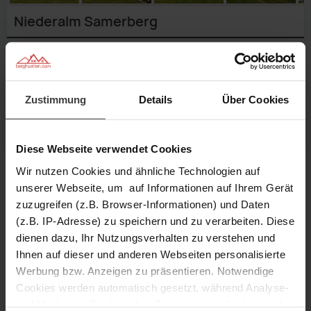
Niederalm Samerberg
Geben Sie einen
Reisezeitraum
an,
um genaue Preise zu sehen.
Verfügbarkeit prüfen
Zustimmung
Details
Über Cookies
Anfragen
Merken
Diese Webseite verwendet Cookies
Wir nutzen Cookies und ähnliche Technologien auf
unserer Webseite, um auf Informationen auf Ihrem Gerät
6 Personen
3 Schlafzimmer
zuzugreifen (z.B. Browser-Informationen) und Daten
(z.B. IP-Adresse) zu speichern und zu verarbeiten. Diese
dienen dazu, Ihr Nutzungsverhalten zu verstehen und
70 m² Größe
700 m Höhe
1/24
Aussenansicht
Ihnen auf dieser und anderen Webseiten personalisierte
2/24
Aussicht
3/24
Aussenansicht
Wohnstube
4/24
Aussenansicht
Geräumige
5/24
Aussenansicht
Werbung bzw. Anzeigen zu präsentieren. Notwendige
6/24
Wohnküche
mit
Aufenthaltsraum
Beschreibung
7/24
Wohnstube
8/24
Wohnküche
9/24
Sitzmöglichkeit
/
Cookies werden automatisch gesetzt, während Analyse-
10/24
Schlafzimmer
11/24
12/24
Couch
Neues
13/24
Schlafzimmer
Neues
und Marketing-Cookies Ihre Zustimmung erfordern und
Ausstattung
14/24
Schlafzimmer
Neues
15/24
Badezimmer
Garten