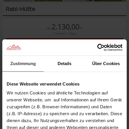
Rabl-Hütte
2.130,00
€
ab
7 Nächte / 1 Gast
Reservieren
Anfragen
Merken
Zustimmung
Details
Über Cookies
8 Personen
3 Schlafzimmer
Diese Webseite verwendet Cookies
Wir nutzen Cookies und ähnliche Technologien auf
unserer Webseite, um auf Informationen auf Ihrem Gerät
90 m² Größe
1.100 m Höhe
zuzugreifen (z.B. Browser-Informationen) und Daten
(z.B. IP-Adresse) zu speichern und zu verarbeiten. Diese
Beschreibung
Außenansicht
dienen dazu, Ihr Nutzungsverhalten zu verstehen und
Haus
Balkon
mit
Kinderecke
1/28
Außenansicht
von
Stube
Ihnen auf dieser und anderen Webseiten personalisierte
2/28
Außenansicht
mit