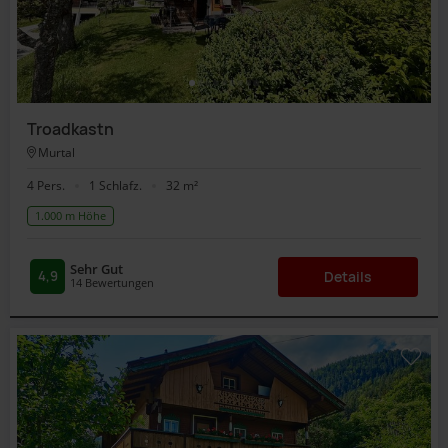
Troadkastn
Murtal
4 Pers.
1 Schlafz.
32 m²
1.000 m Höhe
Sehr Gut
4,9
Details
14
Bewertungen