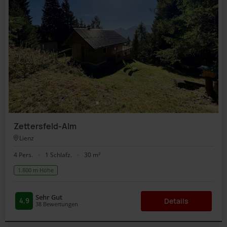
Zettersfeld-Alm
Lienz
4 Pers.
1 Schlafz.
30 m²
1.800 m Höhe
Sehr Gut
4,9
Details
38
Bewertungen