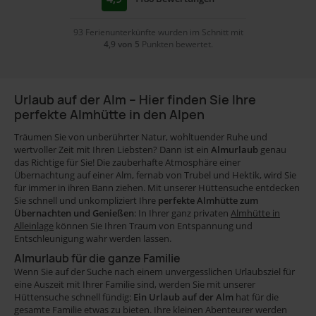
Alleinlage
34
93 Ferienunterkünfte wurden im Schnitt mit
Hund
4,9 von 5
Punkten bewertet.
erlaubt
Sauna
62
17
Urlaub auf der Alm – Hier finden Sie Ihre
WLAN
perfekte Almhütte in den Alpen
47
Kachelofen
Träumen Sie von unberührter Natur, wohltuender Ruhe und
wertvoller Zeit mit Ihren Liebsten? Dann ist ein
Almurlaub
genau
21
das Richtige für Sie! Die zauberhafte Atmosphäre einer
Holzofen
Übernachtung auf einer Alm, fernab von Trubel und Hektik, wird Sie
für immer in ihren Bann ziehen. Mit unserer Hüttensuche entdecken
4
Sie schnell und unkompliziert Ihre
perfekte Almhütte zum
Panoramablick
Übernachten und Genießen
: In Ihrer ganz privaten
Almhütte in
Alleinlage
können Sie Ihren Traum von Entspannung und
57
mit
Entschleunigung wahr werden lassen.
Almurlaub für die ganze Familie
Auto
für
Wenn Sie auf der Suche nach einem unvergesslichen Urlaubsziel für
eine Auszeit mit Ihrer Familie sind, werden Sie mit unserer
erreichbar
Paare
Hüttensuche schnell fündig:
Ein Urlaub auf der Alm
hat für die
Familienurlaub
gesamte Familie etwas zu bieten. Ihre kleinen Abenteurer werden
88