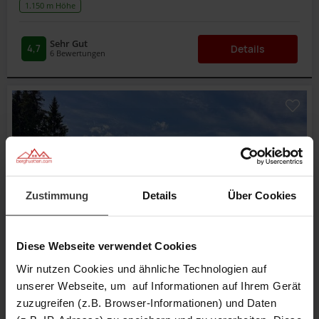
1.150 m Höhe
Sehr Gut
4,7
Details
6
Bewertungen
Zustimmung
Details
Über Cookies
Diese Webseite verwendet Cookies
Wir nutzen Cookies und ähnliche Technologien auf
unserer Webseite, um auf Informationen auf Ihrem Gerät
zuzugreifen (z.B. Browser-Informationen) und Daten
Almhütte Montafon