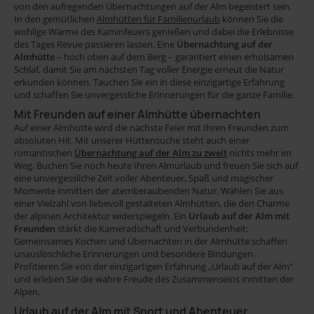
geeignet
von den aufregenden Übernachtungen auf der Alm begeistert sein.
Gruppenreise
In den gemütlichen
Almhütten für Familienurlaub
können Sie die
46
74
wohlige Wärme des Kaminfeuers genießen und dabei die Erlebnisse
43
des Tages Revue passieren lassen. Eine
Übernachtung auf der
Skifahren
Almhütte
– hoch oben auf dem Berg – garantiert einen erholsamen
Schlaf, damit Sie am nächsten Tag voller Energie erneut die Natur
64
erkunden können. Tauchen Sie ein in diese einzigartige Erfahrung
TV
und schaffen Sie unvergessliche Erinnerungen für die ganze Familie.
35
Mit Freunden auf einer Almhütte übernachten
Lage
Auf einer Almhütte wird die nächste Feier mit Ihren Freunden zum
absoluten Hit. Mit unserer Hüttensuche steht auch einer
romantischen
Übernachtung auf der
Alm
zu zweit
nichts mehr im
Weg. Buchen Sie noch heute Ihren Almurlaub und freuen Sie sich auf
eine unvergessliche Zeit voller Abenteuer, Spaß und magischer
Momente inmitten der atemberaubenden Natur. Wählen Sie aus
Objektname
einer Vielzahl von liebevoll gestalteten Almhütten, die den Charme
der alpinen Architektur widerspiegeln. Ein
Urlaub auf der Alm mit
oder
Freunden
stärkt die Kameradschaft und Verbundenheit:
Gemeinsames Kochen und Übernachten in der Almhütte schaffen
Nr.
unauslöschliche Erinnerungen und besondere Bindungen.
Profitieren Sie von der einzigartigen Erfahrung „Urlaub auf der Alm“
und erleben Sie die wahre Freude des Zusammenseins inmitten der
eingeben
Alpen.
Urlaub auf der Alm mit Sport und Abenteuer