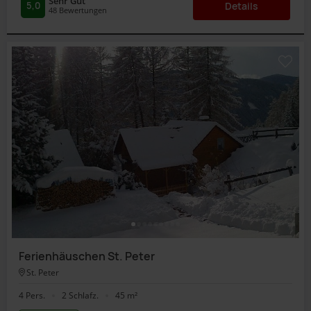
Sehr Gut
5,0
Details
48
Bewertungen
Ferienhäuschen St. Peter
St. Peter
4 Pers.
2 Schlafz.
45 m²