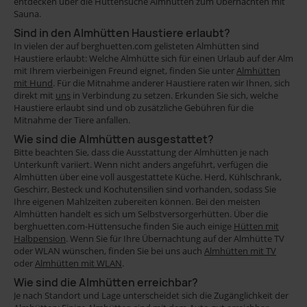
entdecken über die Hüttensuche Almhütten zum Übernachten mit
Sauna.
Sind in den Almhütten Haustiere erlaubt?
In vielen der auf berghuetten.com gelisteten Almhütten sind
Haustiere erlaubt: Welche Almhütte sich für einen Urlaub auf der Alm
mit Ihrem vierbeinigen Freund eignet, finden Sie unter
Almhütten
mit Hund
. Für die Mitnahme anderer Haustiere raten wir Ihnen, sich
direkt mit
uns
in Verbindung zu setzen. Erkunden Sie sich, welche
Haustiere erlaubt sind und ob zusätzliche Gebühren für die
Mitnahme der Tiere anfallen.
Wie sind die Almhütten ausgestattet?
Bitte beachten Sie, dass die Ausstattung der Almhütten je nach
Unterkunft variiert. Wenn nicht anders angeführt, verfügen die
Almhütten über eine voll ausgestattete Küche. Herd, Kühlschrank,
Geschirr, Besteck und Kochutensilien sind vorhanden, sodass Sie
Ihre eigenen Mahlzeiten zubereiten können. Bei den meisten
Almhütten handelt es sich um Selbstversorgerhütten. Über die
berghuetten.com-Hüttensuche finden Sie auch einige
Hütten mit
Halbpension
. Wenn Sie für Ihre Übernachtung auf der Almhütte TV
oder WLAN wünschen, finden Sie bei uns auch
Almhütten mit TV
oder
Almhütten mit WLAN
.
Wie sind die Almhütten erreichbar?
Je nach Standort und Lage unterscheidet sich die Zugänglichkeit der