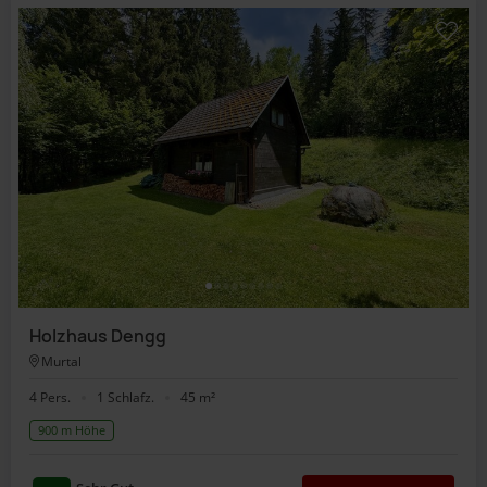
Holzhaus Dengg
Murtal
4 Pers.
1 Schlafz.
45 m²
900 m Höhe