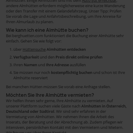
Almhütten: Einige Almhütten sind mit dem
Auto gut erreichbar
,
andere Almhütten erfordern möglicherweise eine kurze Wanderung
oder den Transfer mit einem Geländefahrzeug. Unser Tipp: Prüfen
Sie vorab die Lage und Anfahrtsbeschreibung, um Ihre Anreise für
Ihren Almurlaub zu planen.
Wie kann ich eine Almhütte buchen?
Bei berghuetten.com funktioniert die Buchung einer Almhütte sehr
einfach. Gehen Sie wie folgt vor:
über
Hüttensuche
Almhütten entdecken
Verfügbarkeit
und den
Preis direkt online prüfen
Ihren
Namen
und
Ihre Adresse
ausfüllen
Sie müssen nur noch
kostenpflichtig buchen
und schon ist Ihre
Almhütte reserviert
Bei manchen Hütten müssen Sie vorab eine Anfrage stellen.
Möchten Sie Ihre Almhütte vermieten?
Wir helfen Ihnen sehr gerne, Ihre Almhütte zu vermieten. Auf
unserer Plattform suchen viele Gäste nach
Almhütten in Österreich,
Deutschland oder Südtirol
. Wir sind sehr erfahren in der
Vermietung von Almhütten. Wir nehmen Ihnen die Arbeit des
Inserats, der Beratung und der Abrechnung ab. Zudem pflegen wir
intensiven, persönlichen Kontakt mit den Vermietern und Mietern.
Wir freuen uns über Ihren
Kontakt
.