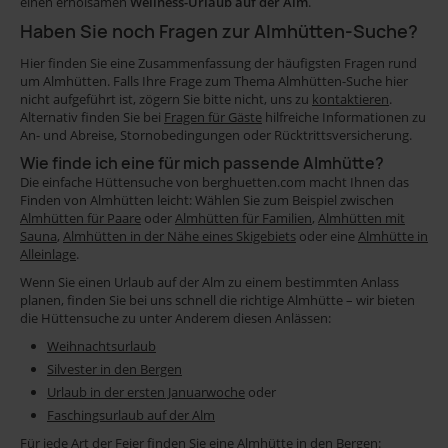
einen erholsamen
Wellness-Urlaub auf der Alm
.
Haben Sie noch Fragen zur Almhütten-Suche?
Hier finden Sie eine Zusammenfassung der häufigsten Fragen rund
um Almhütten. Falls Ihre Frage zum Thema Almhütten-Suche hier
nicht aufgeführt ist, zögern Sie bitte nicht, uns zu
kontaktieren
.
Alternativ finden Sie bei
Fragen für Gäste
hilfreiche Informationen zu
An- und Abreise, Stornobedingungen oder Rücktrittsversicherung.
Wie finde ich eine für mich passende Almhütte?
Die einfache Hüttensuche von berghuetten.com macht Ihnen das
Finden von Almhütten leicht: Wählen Sie zum Beispiel zwischen
Almhütten für Paare
oder
Almhütten für Familien
,
Almhütten mit
Sauna
,
Almhütten in der Nähe eines Skigebiets
oder eine
Almhütte in
Alleinlage
.
Wenn Sie einen Urlaub auf der Alm zu einem bestimmten Anlass
planen, finden Sie bei uns schnell die richtige Almhütte – wir bieten
die Hüttensuche zu unter Anderem diesen Anlässen:
Weihnachtsurlaub
Silvester in den Bergen
Urlaub in der ersten Januarwoche
oder
Faschingsurlaub auf der Alm
Für jede Art der Feier finden Sie eine Almhütte in den Bergen: