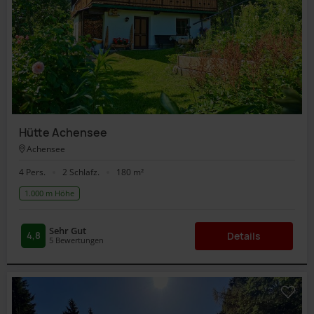
Hütte Achensee
Achensee
4 Pers.
2 Schlafz.
180 m²
1.000 m Höhe
Sehr Gut
4,8
Details
5
Bewertungen